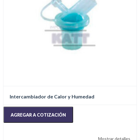
la
página
de
producto
Intercambiador de Calor y Humedad
AGREGAR A COTIZACIÓN
Mostrar detalles