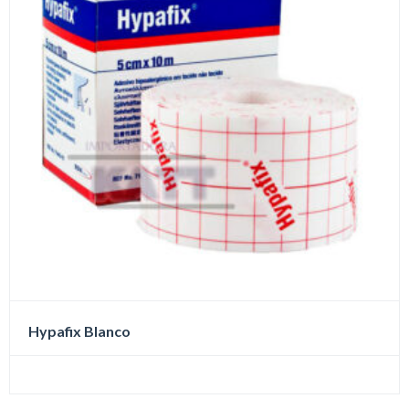
Hypafix Blanco
Este
producto