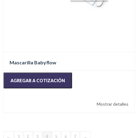
Mascarilla Babyflow
AGREGAR A COTIZACIÓN
Mostrar detalles
←
1
2
3
4
5
6
7
→