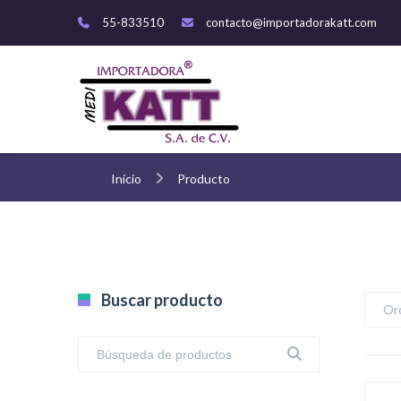
55-833510
contacto@importadorakatt.com
Inicio
Producto
Buscar producto
Or