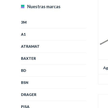
Nuestras marcas
3M
A1
ATRAMAT
BAXTER
Ag
BD
Es
BSN
pr
tie
DRAGER
múl
var
Las
PISA