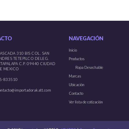
eden
pueden
gir
elegir
en
la
ina
página
de
oducto
producto
ACTO
NAVEGACIÓN
Inicio
ASCADA 310 BIS COL. SAN
NDRES TETEPILCO DELEG.
Productos
ZTAPALAPA C.P. 09440 CIUDAD
Ropa Desechable
E MEXICO
Marcas
5-833510
Ubicación
ontacto@importadorakatt.com
Contacto
Ver lista de cotización