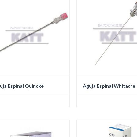
uja Espinal Quincke
Aguja Espinal Whitacre
te
Este
oducto
producto
ne
tiene
tiples
múltiples
iantes.
variantes.
Las