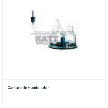
Camará de Humidiador
Este
producto