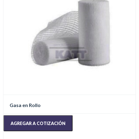
en
la
página
de
producto
Gasa en Rollo
AGREGAR A COTIZACIÓN