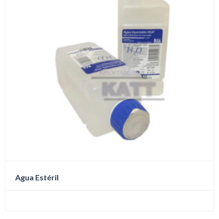
Agua Estéril
Este
producto