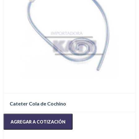
en
la
página
de
producto
Cateter Cola de Cochino
AGREGAR A COTIZACIÓN