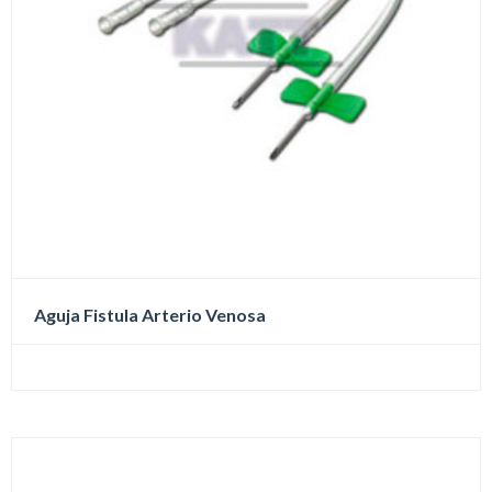
de
producto
Aguja Fistula Arterio Venosa
Este
producto
tiene
múltiples
variantes.
Las