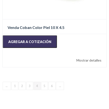
Venda Coban Color Piel 10 X 4.5
AGREGAR A COTIZACIÓN
Mostrar detalles
←
1
2
3
4
5
6
→