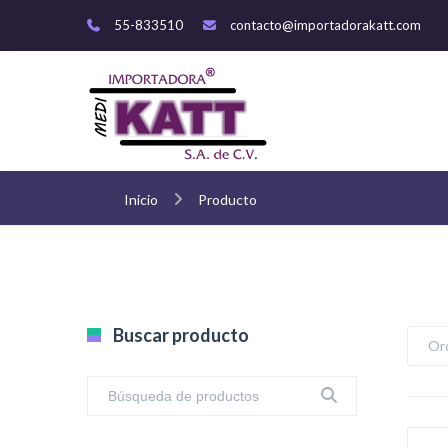
55-833510
contacto@importadorakatt.com
Inicio
Producto
Buscar producto
Or