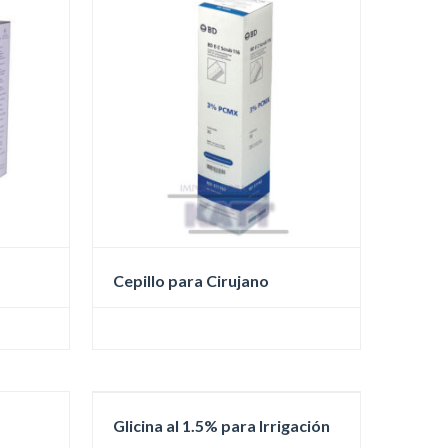
Cepillo para Cirujano
Este
producto
tiene
múltiples
variantes.
Glicina al 1.5% para Irrigación
Las