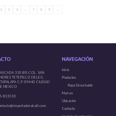
pueden
elegir
2
3
4
…
7
8
9
→
en
la
página
de
producto
ACTO
NAVEGACIÓN
Inicio
ASCADA 310 BIS COL. SAN
NDRES TETEPILCO DELEG.
Productos
ZTAPALAPA C.P. 09440 CIUDAD
Ropa Desechable
E MEXICO
Marcas
5-833510
Ubicación
ontacto@importadorakatt.com
Contacto