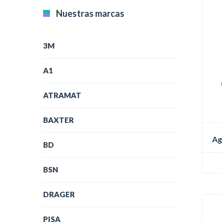
Nuestras marcas
3M
A1
ATRAMAT
BAXTER
Ag
BD
Es
BSN
pr
tie
DRAGER
múl
var
Las
PISA