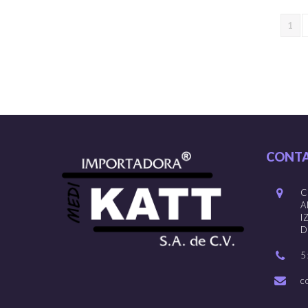
1
CONT
C
A
I
D
5
c