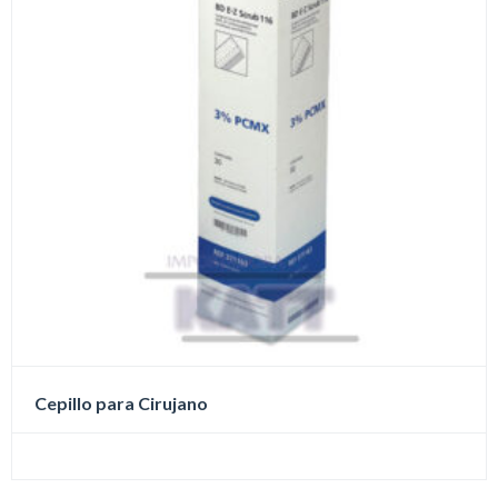
Cepillo para Cirujano
Este
producto