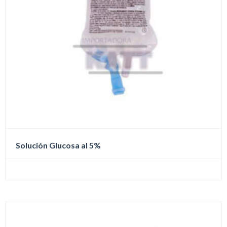
de
producto
Solución Glucosa al 5%
Este
producto
tiene
múltiples
variantes.
Las