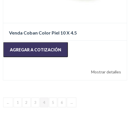
Venda Coban Color Piel 10 X 4.5
AGREGAR A COTIZACIÓN
Mostrar detalles
←
1
2
3
4
5
6
→